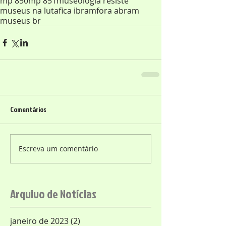
mp 850
mp 851
museologia resiste
museus na luta
fica ibram
fora abram
museus br
Comentários
Escreva um comentário
Arquivo de Notícias
janeiro de 2023
(2)
2 posts